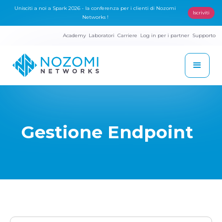
Unisciti a noi a Spark 2026 - la conferenza per i clienti di Nozomi
Iscriviti
Networks !
Academy
Laboratori
Carriere
Log in per i partner
Supporto
Gestione Endpoint