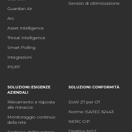
Servizio di ottimizzazione
Guardian Air
Arc
Asset Intelligence
Threat Intelligence
Smart Polling
Integrazioni
PSIRT
SOLUZIONI: ESIGENZE
SOLUZIONI: CONFORMITÀ
AZIENDALI
Rilevamento e risposta
DoW ZT per OT
alle minacce
Norme ISA/IEC 62443
Monitoraggio continuo
NERC CIP
della rete
Direttiva NIS2
Gestione dell'inventario