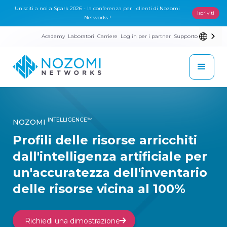
Unisciti a noi a Spark 2026 - la conferenza per i clienti di Nozomi
Iscriviti
Networks !
Academy
Laboratori
Carriere
Log in per i partner
Supporto
INTELLIGENCE™
NOZOMI
Profili delle risorse arricchiti
dall'intelligenza artificiale per
un'accuratezza dell'inventario
delle risorse vicina al 100%
Richiedi una dimostrazione