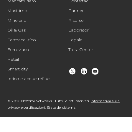
Manifatturiero
Contattaci
Marittimo
Partner
Minerario
Risorse
Oil & Gas
Laboratori
Farmaceutico
Legale
Ferroviario
Trust Center
Retail
Smart city
Idrico e acque reflue
© 2026 Nozomi Networks . Tutti i diritti riservati.
Informativa sulla
privacy
e certificazioni.
Stato del sistema
.