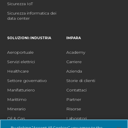
Sicurezza IoT
Sicurezza informatica dei
data center
SOLUZIONI: INDUSTRIA
IMPARA
Aeroportuale
Academy
Servizi elettrici
Carriere
Healthcare
Azienda
Settore governativo
Storie di clienti
Manifatturiero
Contattaci
Marittimo
Partner
Minerario
Risorse
Oil & Gas
Laboratori
Farmaceutico
Legale
By clicking “Accept All Cookies”, you agree to the