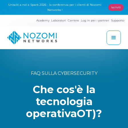
Unisciti a noi a Spark 2026 - la conferenza per i clienti di Nozomi
Iscriviti
Networks !
Academy
Laboratori
Carriere
Log in per i partner
Supporto
FAQ SULLA CYBERSECURITY
Che cos'è la
tecnologia
operativaOT)?