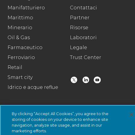
Manifatturiero
Contattaci
Marittimo
Partner
Minerario
Risorse
Oil & Gas
Laboratori
Farmaceutico
Legale
Ferroviario
Trust Center
Retail
Smart city
Idrico e acque reflue
© 2026 Nozomi Networks . Tutti i diritti riservati.
Informativa sulla
By clicking “Accept All Cookies”, you agree to the
privacy
e certificazioni.
Stato del sistema
.
storing of cookies on your device to enhance site
navigation, analyze site usage, and assist in our
marketing efforts.