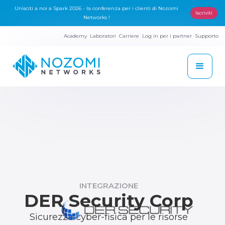
Unisciti a noi a Spark 2026 - la conferenza per i clienti di Nozomi
Iscriviti
Networks !
Academy
Laboratori
Carriere
Log in per i partner
Supporto
INTEGRAZIONE
DER Security Corp
Sicurezza cyber-fisica per le risorse